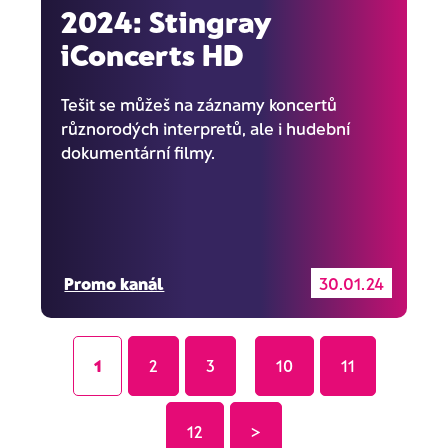
2024: Stingray
iConcerts HD
Tešit se můžeš na záznamy koncertů
různorodých interpretů, ale i hudební
dokumentární filmy.
Promo kanál
30.01.24
1
2
3
...
10
11
12
>