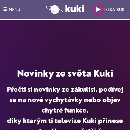
MENU
TELKA KUKI
Novinky ze světa Kuki
Přečti si
novinky ze zákulisí
, podívej
se na nové vychytávky nebo
objev
chytré funkce
,
díky kterým ti televize
Kuki
přinese