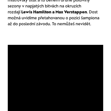
sezony v napjatých bitvách na okruzích
rozdají
Lewis Hamilton a Max Verstappen
. Dost
možná uvidíme přetahovanou o pozici šampiona
až do poslední závodu. To nemůžeš nevidět.