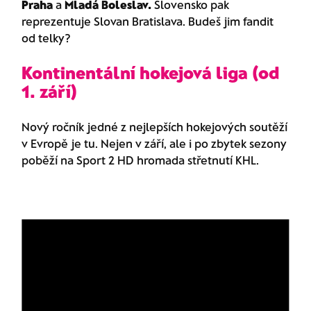
Praha
a
Mladá Boleslav.
Slovensko pak
reprezentuje Slovan Bratislava. Budeš jim fandit
od telky?
Kontinentální hokejová liga (od
1. září)
Nový ročník jedné z nejlepších hokejových soutěží
v Evropě je tu. Nejen v září, ale i po zbytek sezony
poběží na Sport 2 HD hromada střetnutí KHL.