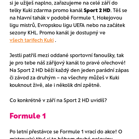
si je užiješ naplno, zařazujeme na celé září do
telky Kuki zdarma promo kanál
Sport 2 HD
. Těš se
na hlavní tahák v podobě Formule 1, Hokejovou
ligu mistrů, Evropskou ligu UEFA nebo na začátek
sezony KHL. Promo kanál je dostupný ve
všech tarifech Kuki
.
Jestli patříš mezi oddané sportovní fanoušky, tak
je pro tebe náš zářijový kanál to pravé ořechové!
Na Sport 2 HD běží každý den jeden parádní zápas
či závod za druhým – na všechny můžeš v Kuki
kouknout živě, ale i několik dní zpětně.
Co konkrétně v září na Sport 2 HD uvidíš?
Formule 1
Po letní přestávce se Formule 1 vrací do akce! O
mistrovský titul si to během druhé poloviny