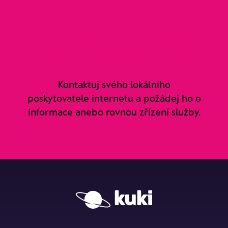
Máš o Kuki zájem nebo
potřebuješ poradit?
Kontaktuj svého lokálního
poskytovatele internetu a požádej ho o
informace anebo rovnou zřízení služby.