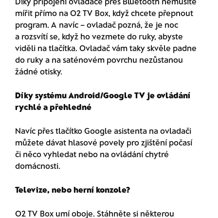
Díky připojení ovladače přes Bluetooth nemusíte
mířit přímo na O2 TV Box, když chcete přepnout
program. A navíc – ovladač pozná, že je noc
a rozsvítí se, když ho vezmete do ruky, abyste
viděli na tlačítka. Ovladač vám taky skvěle padne
do ruky a na saténovém povrchu nezůstanou
žádné otisky.​
Díky systému Android/Google TV je ovládání
rychlé a přehledné​
Navíc přes tlačítko Google asistenta na ovladači
můžete dávat hlasové povely pro zjištění počasí
či něco vyhledat nebo na ovládání chytré
domácnosti.​
Televize, nebo herní konzole?​
O2 TV Box umí oboje. Stáhněte si některou