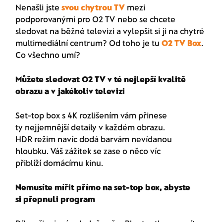
Nenašli jste
svou chytrou TV
mezi
podporovanými pro O2 TV nebo se chcete
sledovat na běžné televizi a vylepšit si ji na chytré
multimediální centrum? Od toho je tu
O2 TV Box
.
Co všechno umí?​
Můžete sledovat O2 TV v té nejlepší kvalitě
obrazu a v jakékoliv televizi​
Set-top box s 4K rozlišením vám přinese
ty nejjemnější detaily v každém obrazu.
HDR režim navíc dodá barvám nevídanou
hloubku. Váš zážitek se zase o něco víc
přiblíží domácímu kinu.​
Nemusíte mířit přímo na set-top box, abyste
si přepnuli program​