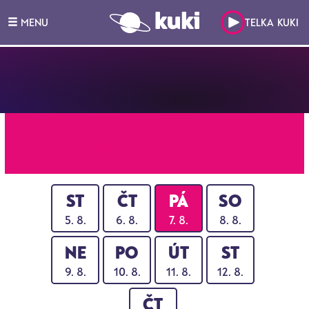
MENU
TELKA KUKI
← Zpět na výpis kanálů
ST
ČT
PÁ
SO
5. 8.
6. 8.
7. 8.
8. 8.
NE
PO
ÚT
ST
9. 8.
10. 8.
11. 8.
12. 8.
ČT