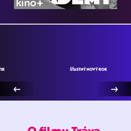
TIK
ŠŤASTNÝ NOVÝ ROK
←
→
O filmu Tráva,