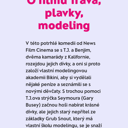
plavky,
modeling
V této potrhlé komedii od News
Film Cinema se s T.J. a Benjim,
dvěma kamarády z Kalifornie,
rozejdou jejich dívky, a oni si proto
založí vlastní modelingovou
akademii Bikini, aby si vydělali
nějaké peníze a seznámili se s
novými děvčaty. S trochou pomoci
T.J.ova strýčka Seymoura (Gary
Busey) začnou hoši nabírat krásné
dívky, ale jejich starý nepřítel ze
základky Grub Snout, který má
vlastní školu modelingu, se je snaží