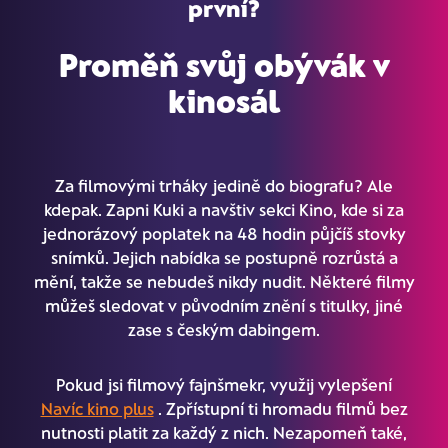
první?
Proměň svůj obývák v
kinosál
Za filmovými trháky jedině do biografu? Ale
kdepak. Zapni Kuki a navštiv sekci Kino, kde si za
jednorázový poplatek na 48 hodin půjčíš stovky
snímků. Jejich nabídka se postupně rozrůstá a
mění, takže se nebudeš nikdy nudit. Některé filmy
můžeš sledovat v původním znění s titulky, jiné
zase s českým dabingem.
Pokud jsi filmový fajnšmekr, využij vylepšení
Navíc kino plus
. Zpřístupní ti hromadu filmů bez
nutnosti platit za každý z nich. Nezapomeň také,