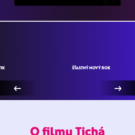
TIK
ŠŤASTNÝ NOVÝ ROK
←
→
O filmu Tichá