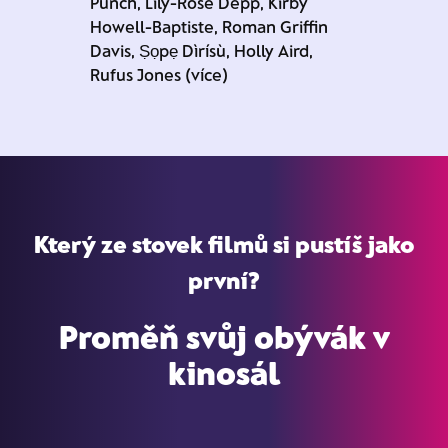
Punch, Lily-Rose Depp, Kirby
Howell-Baptiste, Roman Griffin
Davis, Ṣọpẹ Dìrísù, Holly Aird,
Rufus Jones (více)
Který ze stovek filmů si pustíš jako
první?
Proměň svůj obývák v
kinosál