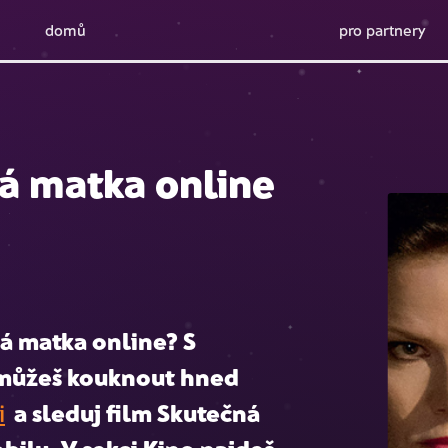
domů
pro partnery
ná matka online
á matka online
? S
j můžeš kouknout hned
i
a sleduj film
Skutečná