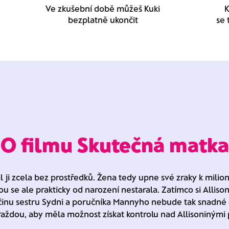
Ve zkušební době můžeš Kuki
K
bezplatně ukončit
se 
O filmu Skutečná matka
l ji zcela bez prostředků. Žena tedy upne své zraky k mili
erou se ale prakticky od narození nestarala. Zatímco si Allis
inu sestru Sydni a poručníka Mannyho nebude tak snadné ob
raždou, aby měla možnost získat kontrolu nad Allisoninými 