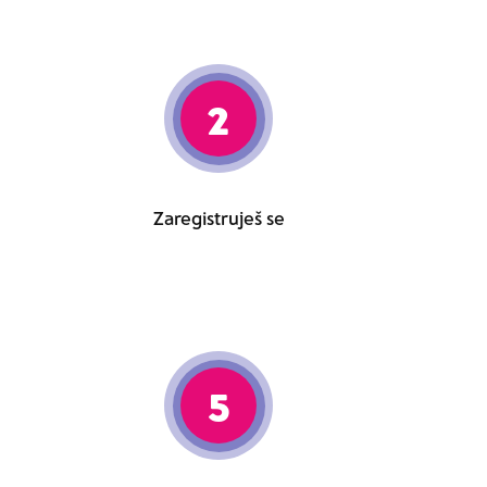
2
Zaregistruješ se
5