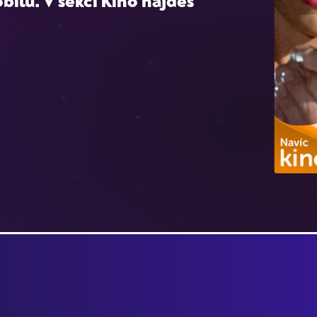
bilu. V sekci Kino najdeš