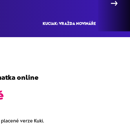
→
KUCIAK: VRAŽDA NOVINÁŘE
atka online
é
o placené verze Kuki.