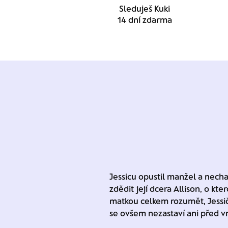
Sleduješ Kuki
14 dní zdarma
Jessicu opustil manžel a necha
zdědit její dcera Allison, o kt
matkou celkem rozumět, Jessič
se ovšem nezastaví ani před v