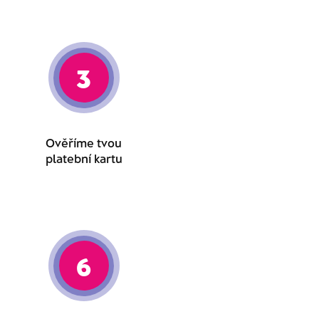
3
Ověříme tvou
platební kartu
6