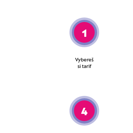
1
Vybereš
si tarif
4