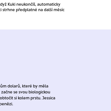
dyž Kuki neukončíš, automaticky
ti strhne předplatné na další měsíc
onům dolarů, které by měla
on začne se svou biologickou
točit si kolem prstu. Jessica
penězi.