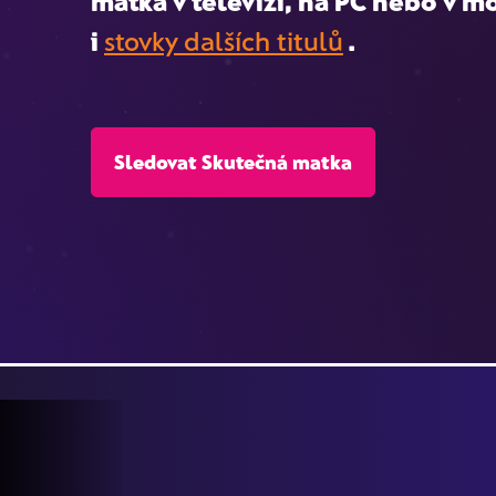
matka
v televizi, na PC nebo v mo
i
stovky dalších titulů
.
Sledovat Skutečná matka