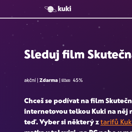
Sleduj film Skuteč
akční
|
Zdarma
|
45%
Chceš se podívat na film
Skutečn
internetovou telkou Kuki na ně
teď. Vyber si některý z
tarifů Kuk