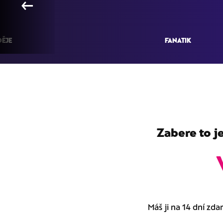
←
ĚJE
FANATIK
Zabere to j
Máš ji na 14 dní zda