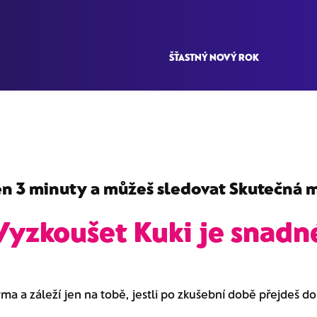
ŠŤASTNÝ NOVÝ ROK
en 3 minuty a můžeš sledovat
Skutečná m
Vyzkoušet Kuki je snadn
rma a záleží jen na tobě, jestli po zkušební době přejdeš d