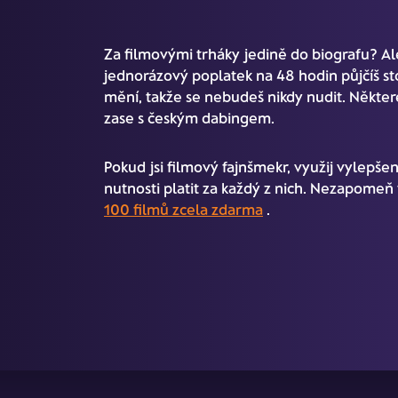
Za filmovými trháky jedině do biografu? Ale 
jednorázový poplatek na 48 hodin půjčíš st
mění, takže se nebudeš nikdy nudit. Některé
zase s českým dabingem.
Pokud jsi filmový fajnšmekr, využij vylepše
nutnosti platit za každý z nich. Nezapomeň t
100 filmů zcela zdarma
.