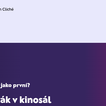
n Cliché
 jako první?
ák v kinosál