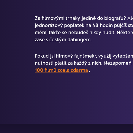
Za filmovými trháky jedině do biografu? Ale 
jednorázový poplatek na 48 hodin půjčíš st
mění, takže se nebudeš nikdy nudit. Některé
zase s českým dabingem.
Pokud jsi filmový fajnšmekr, využij vylepše
nutnosti platit za každý z nich. Nezapomeň t
100 filmů zcela zdarma
.