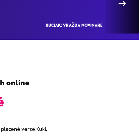
→
KUCIAK: VRAŽDA NOVINÁŘE
h online
é
o placené verze Kuki.