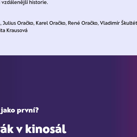
 vzdálenější historie.
, Julius Oračko, Karel Oračko, René Oračko, Vladimír Škulté
ita Krausová
 jako první?
ák v kinosál