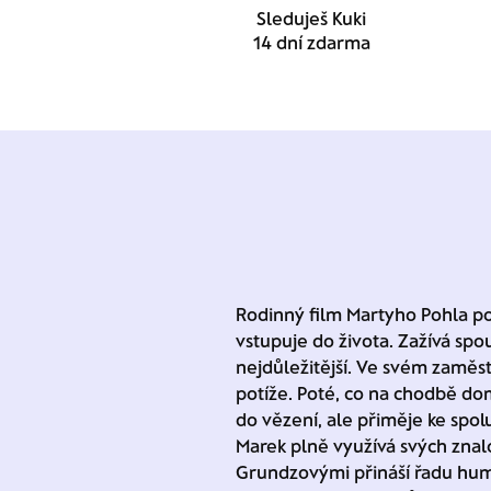
Sleduješ Kuki
14 dní zdarma
Rodinný film Martyho Pohla po
vstupuje do života. Zažívá spo
nejdůležitější. Ve svém zaměs
potíže. Poté, co na chodbě dom
do vězení, ale přiměje ke spolup
Marek plně využívá svých znalo
Grundzovými přináší řadu humo