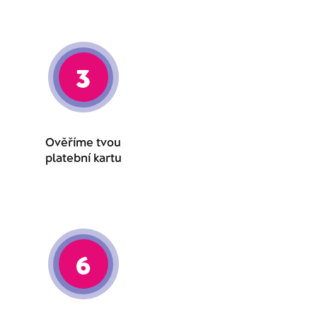
3
Ověříme tvou
platební kartu
6