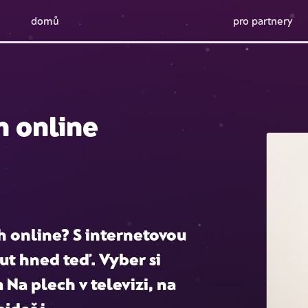
domů
pro partnery
h online
h online
? S internetovou
ut hned teď. Vyber si
m
Na plech
v televizi, na