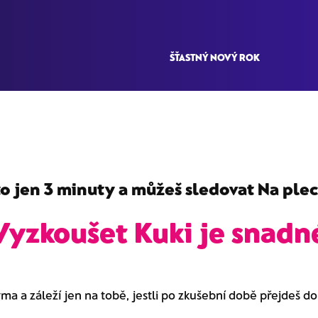
ŠŤASTNÝ NOVÝ ROK
o jen 3 minuty a můžeš sledovat
Na plec
Vyzkoušet Kuki je snadn
rma a záleží jen na tobě, jestli po zkušební době přejdeš d