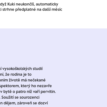
dyž Kuki neukončíš, automaticky
ti strhne předplatné na další měsíc
 vysokoškolských studií
í, že rodina je to
sobním životě má nečekané
nspektorem, který ho nezavře
v bytě o patro níž vaří pervitin.
 Soužití se sourozenci
n dějem, zároveň se dozví