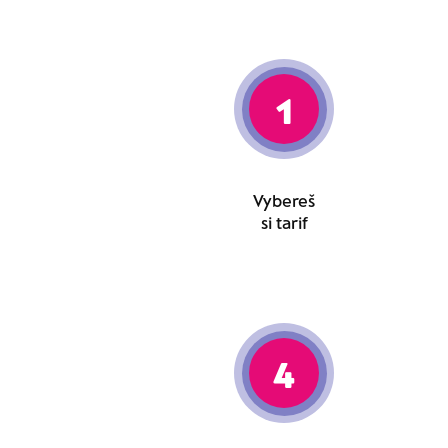
1
Vybereš
si tarif
4