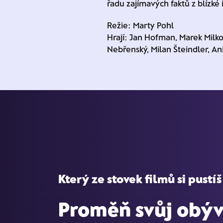
řadu zajímavých faktů z blízké i
Režie: Marty Pohl
Hrají: Jan Hofman, Marek Milko
Nebřenský, Milan Šteindler, An
Který ze stovek filmů si pustíš
Proměň svůj obýv