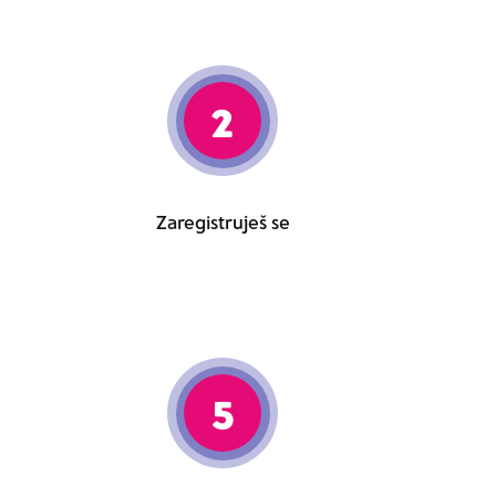
2
Zaregistruješ se
5