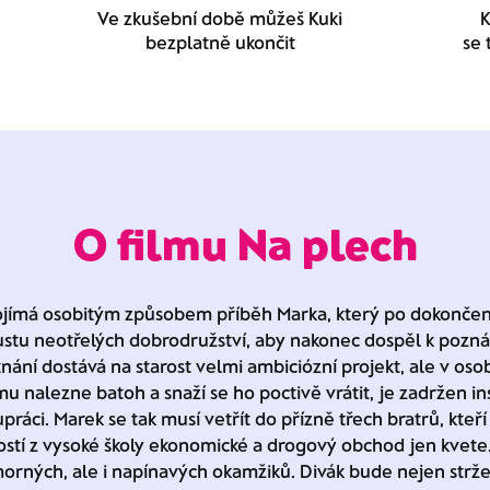
Ve zkušební době můžeš Kuki
K
bezplatně ukončit
se 
O filmu Na plech
jímá osobitým způsobem příběh Marka, který po dokončení
ustu neotřelých dobrodružství, aby nakonec dospěl k poznán
tnání dostává na starost velmi ambiciózní projekt, ale v o
u nalezne batoh a snaží se ho poctivě vrátit, je zadržen i
ráci. Marek se tak musí vetřít do přízně třech bratrů, kteří 
stí z vysoké školy ekonomické a drogový obchod jen kvete.
rných, ale i napínavých okamžiků. Divák bude nejen strže