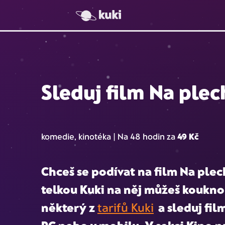
Sleduj film Na plec
komedie, kinotéka | Na 48 hodin za
49 Kč
Chceš se podívat na film
Na plec
telkou Kuki na něj můžeš koukno
některý z
tarifů Kuki
a sleduj fil