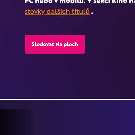
PC nebo v mobilu. V sekci Kino na
stovky dalších titulů
.
Sledovat Na plech