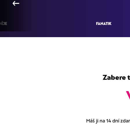
←
ĚJE
FANATIK
Zabere t
Máš ji na 14 dní zda