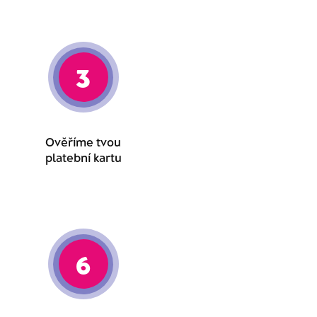
3
Ověříme tvou
platební kartu
6