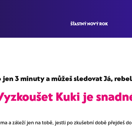
ŠŤASTNÝ NOVÝ ROK
 jen 3 minuty a můžeš sledovat
Já, rebe
Vyzkoušet Kuki je snadn
rma a záleží jen na tobě, jestli po zkušební době přejdeš d