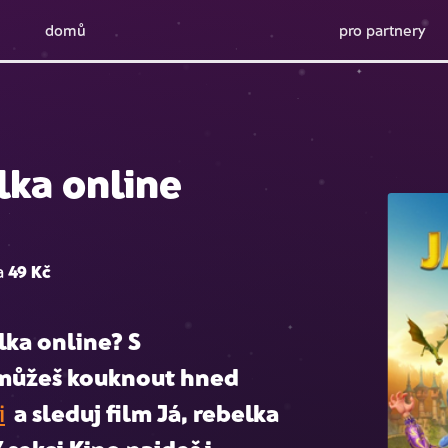
domů
pro partnery
lka online
za
49 Kč
lka online
? S
j můžeš kouknout hned
i
a sleduj film
Já, rebelka