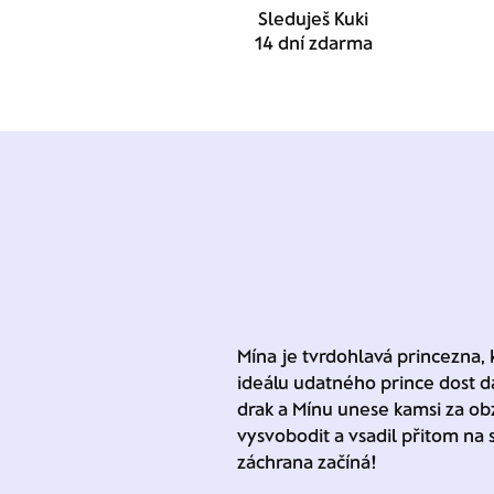
Sleduješ Kuki
14 dní zdarma
Mína je tvrdohlavá princezna, 
ideálu udatného prince dost da
drak a Mínu unese kamsi za obz
vysvobodit a vsadil přitom na 
záchrana začíná!