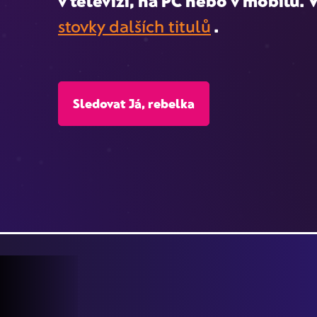
v televizi, na PC nebo v mobilu. V
stovky dalších titulů
.
Sledovat Já, rebelka