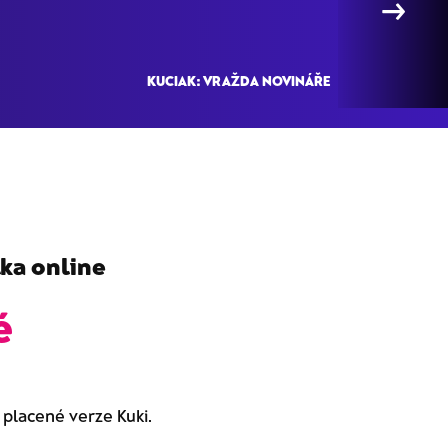
→
KUCIAK: VRAŽDA NOVINÁŘE
lka online
é
o placené verze Kuki.