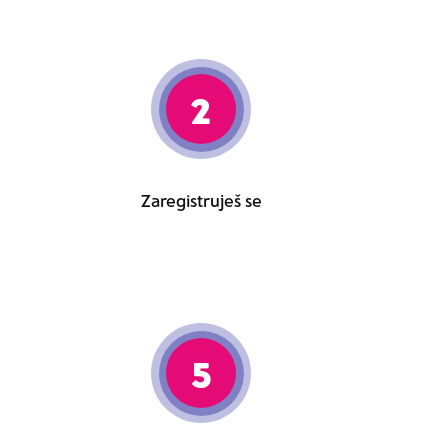
2
Zaregistruješ se
5