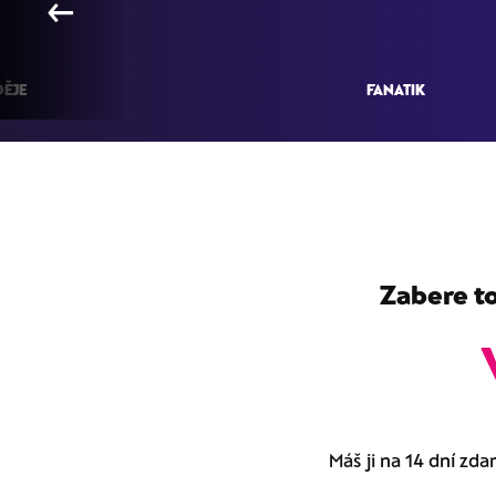
←
ĚJE
FANATIK
Zabere to
Máš ji na 14 dní zda