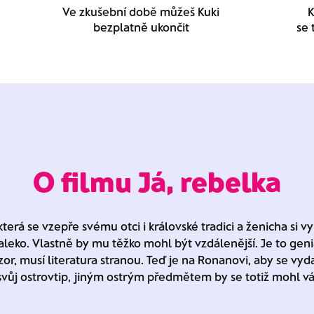
Ve zkušební době můžeš Kuki
K
bezplatně ukončit
se 
O filmu Já, rebelka
která se vzepře svému otci i královské tradici a ženicha si
leko. Vlastně by mu těžko mohl být vzdálenější. Je to geniá
or, musí literatura stranou. Teď je na Ronanovi, aby se vy
svůj ostrovtip, jiným ostrým předmětem by se totiž mohl vá