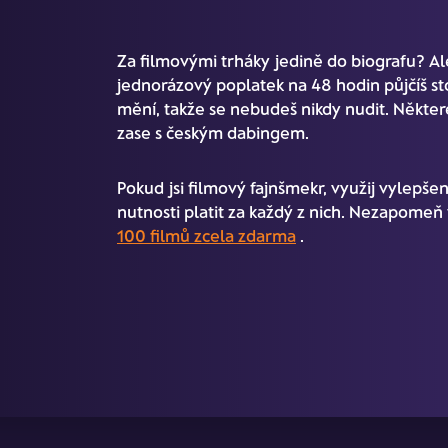
Za filmovými trháky jedině do biografu? Ale 
jednorázový poplatek na 48 hodin půjčíš st
mění, takže se nebudeš nikdy nudit. Některé
zase s českým dabingem.
Pokud jsi filmový fajnšmekr, využij vylepše
nutnosti platit za každý z nich. Nezapomeň t
100 filmů zcela zdarma
.