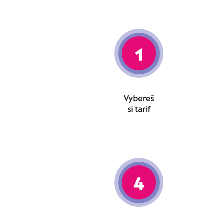
1
Vybereš
si tarif
4