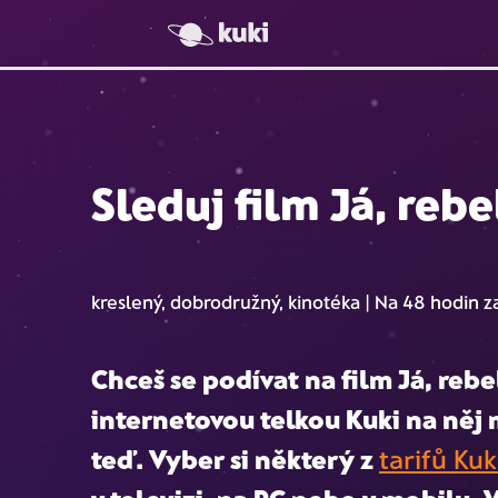
Sleduj film Já, rebe
kreslený, dobrodružný, kinotéka | Na 48 hodin 
Chceš se podívat na film
Já, rebe
internetovou telkou Kuki na ně
teď. Vyber si některý z
tarifů Kuk