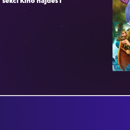
 sekci Kino najdeš i