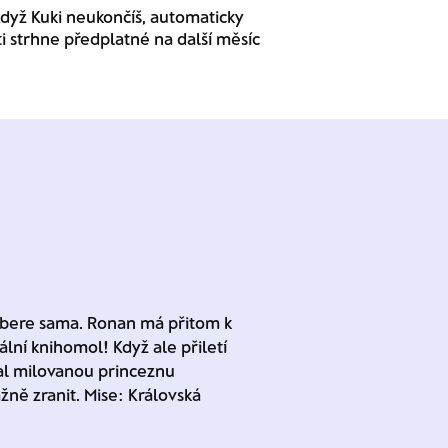
dyž Kuki neukončíš, automaticky
ti strhne předplatné na další měsíc
 vybere sama. Ronan má přitom k
lní knihomol! Když ale přiletí
dal milovanou princeznu
žně zranit. Mise: Královská