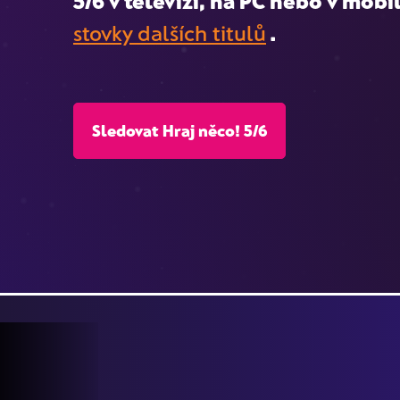
5/6
v televizi, na PC nebo v mobil
stovky dalších titulů
.
Sledovat Hraj něco! 5/6