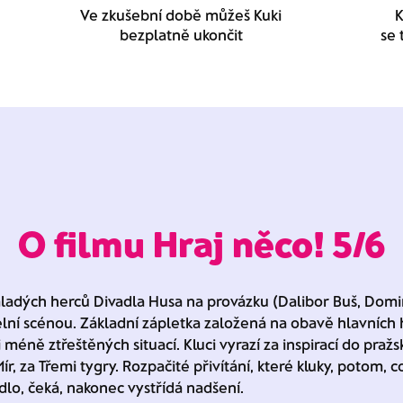
Ve zkušební době můžeš Kuki
K
bezplatně ukončit
se 
O filmu Hraj něco! 5/6
ladých herců Divadla Husa na provázku (Dalibor Buš, Domini
lní scénou. Základní zápletka založená na obavě hlavních 
i méně ztřeštěných situací. Kluci vyrazí za inspirací do praž
ír, za Třemi tygry. Rozpačité přivítání, které kluky, potom,
vadlo, čeká, nakonec vystřídá nadšení.