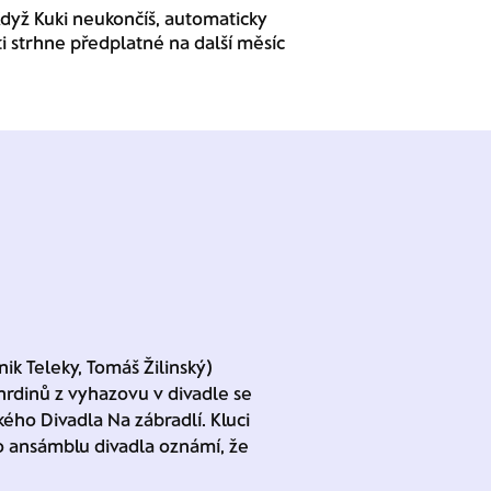
dyž Kuki neukončíš, automaticky
ti strhne předplatné na další měsíc
k Teleky, Tomáš Žilinský)
hrdinů z vyhazovu v divadle se
ského Divadla Na zábradlí. Kluci
 co ansámblu divadla oznámí, že