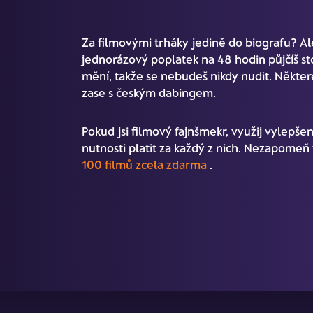
Za filmovými trháky jedině do biografu? Ale 
jednorázový poplatek na 48 hodin půjčíš st
mění, takže se nebudeš nikdy nudit. Některé
zase s českým dabingem.
Pokud jsi filmový fajnšmekr, využij vylepše
nutnosti platit za každý z nich. Nezapomeň t
100 filmů zcela zdarma
.