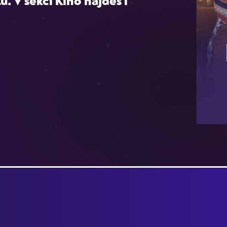
u. V sekci Kino najdeš i