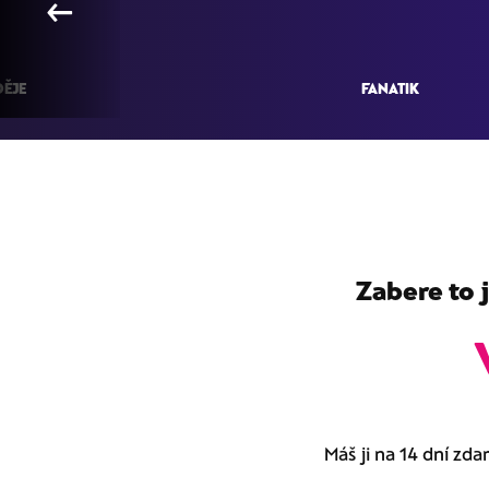
←
ĚJE
FANATIK
Zabere to 
Máš ji na 14 dní zda