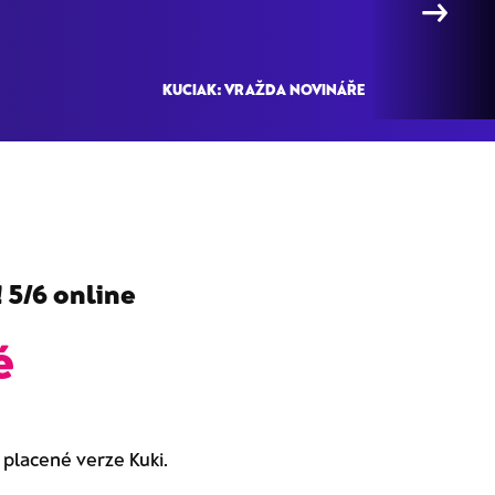
→
KUCIAK: VRAŽDA NOVINÁŘE
 5/6 online
é
o placené verze Kuki.