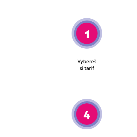
1
Vybereš
si tarif
4