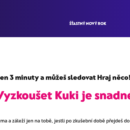
ŠŤASTNÝ NOVÝ ROK
jen 3 minuty a můžeš sledovat
Hraj něco!
Vyzkoušet Kuki je snadn
rma a záleží jen na tobě, jestli po zkušební době přejdeš d