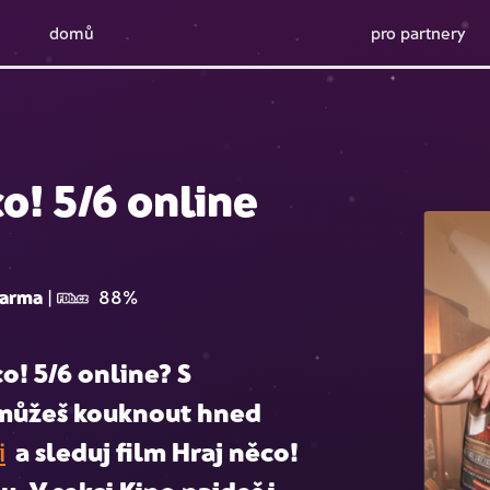
domů
pro partnery
o! 5/6 online
arma
|
88%
o! 5/6 online
? S
j můžeš kouknout hned
i
a sleduj film
Hraj něco!