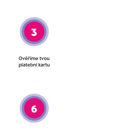
3
Ověříme tvou
platební kartu
6