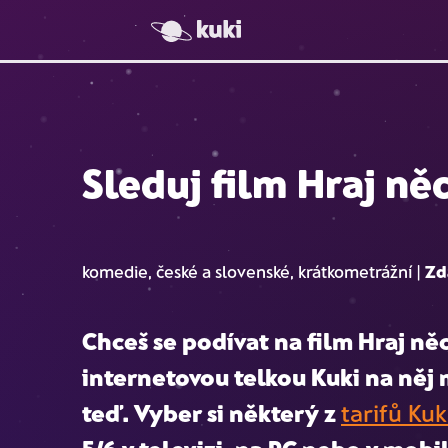
Sleduj film Hraj něc
komedie, české a slovenské, krátkometrážní
|
Zd
Chceš se podívat na film
Hraj něc
internetovou telkou Kuki na ně
teď. Vyber si některý z
tarifů Kuk