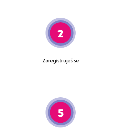
2
Zaregistruješ se
5