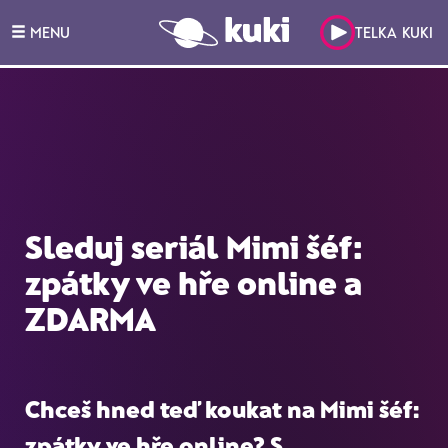
MENU
TELKA KUKI
Sleduj seriál Mimi šéf:
zpátky ve hře online a
ZDARMA
Chceš hned teď koukat na
Mimi šéf:
zpátky ve hře online
? S