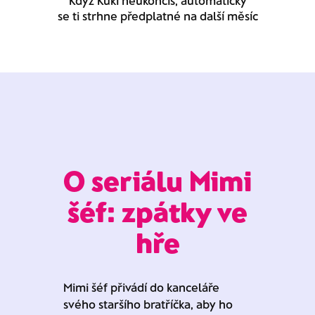
Když Kuki neukončíš, automaticky
se ti strhne předplatné na další měsíc
O seriálu Mimi
šéf: zpátky ve
hře
Mimi šéf přivádí do kanceláře
svého staršího bratříčka, aby ho