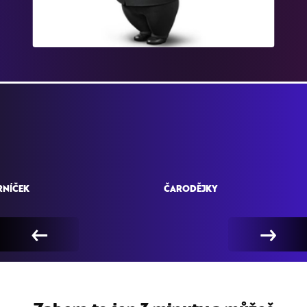
RNÍČEK
ČARODĚJKY
←
→