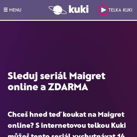
MENU
TELKA KUKI
Sleduj seriál Maigret
online a ZDARMA
Chceš hned teď koukat na
Maigret
online
? S internetovou telkou Kuki
můžeš tento seriál vychutnávat 14