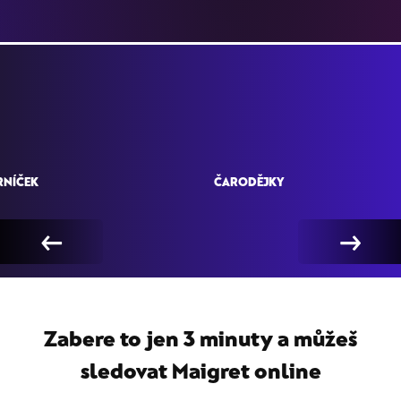
RNÍČEK
ČARODĚJKY
←
→
Zabere to jen 3 minuty a můžeš
sledovat
Maigret online