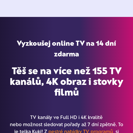
Vyzkoušej online TV na 14 dní
zdarma
Těš se na více než 155 TV
kanálů, 4K obraz i stovky
filmů
TV kanály ve Full HD i 4K kvalitě
nebo možnost sledovat pořady až 7 dní zpětně. To
je telka Kuki! Z
pestré nabídky TV programů
si