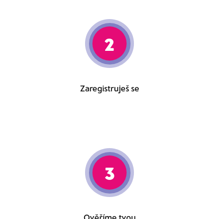
2
Zaregistruješ se
3
Ověříme tvou