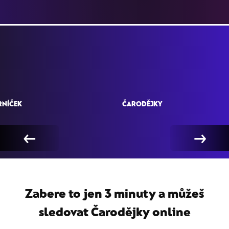
RNÍČEK
ČARODĚJKY
←
→
Zabere to jen 3 minuty a můžeš
sledovat
Čarodějky online