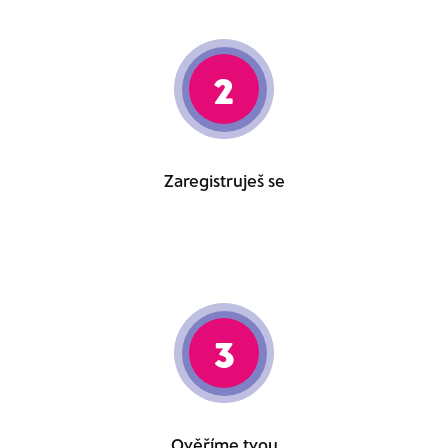
2
Zaregistruješ se
3
Ověříme tvou