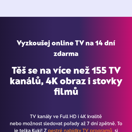
Vyzkoušej online TV na 14 dní
zdarma
Těš se na více než 155 TV
kanálů, 4K obraz i stovky
filmů
TV kanály ve Full HD i 4K kvalitě
nebo možnost sledovat pořady až 7 dní zpětně. To
je telka Kuki! Z
pestré nabídky TV programů
si