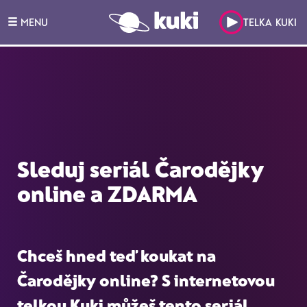
MENU
TELKA KUKI
Sleduj seriál Čarodějky
online a ZDARMA
Chceš hned teď koukat na
Čarodějky online
? S internetovou
telkou Kuki můžeš tento seriál