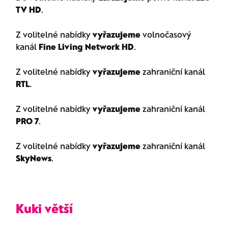
TV HD
.
Z volitelné nabídky
vyřazujeme
volnočasový
kanál
Fine Living Network HD
.
Z volitelné nabídky
vyřazujeme
zahraniční kanál
RTL
.
Z volitelné nabídky
vyřazujeme
zahraniční kanál
PRO 7
.
Z volitelné nabídky
vyřazujeme
zahraniční kanál
SkyNews
.
Kuki větší