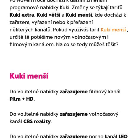
programové nabídky Kuki. Změny se týkají tarifů
Kuki extra
,
Kuki větší
a
Kuki menší
, kde dochází k
zařazení, vyřazení nebo k přeřazení
některých kanálů. Pokud využíváš tarif
Kuki menší
,
určitě tě potěšíme novým volnočasovým i
filmovým kanálem. Na co se tedy můžeš těšit?
Kuki menší
Do volitelné nabídky
zařazujeme
filmový kanál
Film + HD
.
Do volitelné nabídky
zařazujeme
volnočasový
kanál
CBS reality
.
Do volitelné nabídky
zařazujeme
porno kanál
LEO