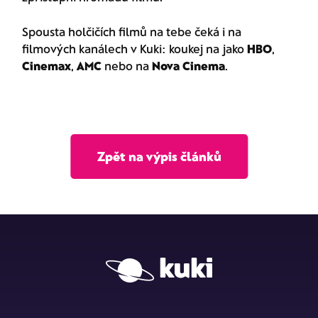
Spousta holčičích filmů na tebe čeká i na
filmových kanálech v Kuki: koukej na jako
HBO
,
Cinemax
,
AMC
nebo na
Nova Cinema
.
Zpět na výpis článků