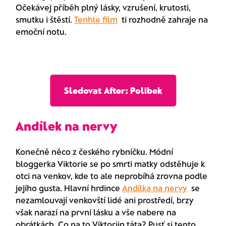
Očekávej příběh plný lásky, vzrušení, krutosti,
smutku i štěstí.
Tenhle film
ti rozhodně zahraje na
emoční notu.
Sledovat After: Polibek
Andílek na nervy
Konečně něco z českého rybníčku. Módní
bloggerka Viktorie se po smrti matky odstěhuje k
otci na venkov, kde to ale neprobíhá zrovna podle
jejího gusta. Hlavní hrdince
Andílka na nervy
se
nezamlouvají venkovští lidé ani prostředí, brzy
však narazí na první lásku a vše nabere na
obrátkách. Co na to Viktoriin táta? Pusť si tento