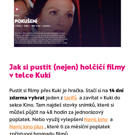
Jak si pustit (nejen) holčičí filmy
v telce Kuki
Pustit si filmy přes Kuki je hračka. Stačí si na
14 dní
zdarma vybrat
jeden z
tarifů
a zavítat v Kuki do
sekce Kino. Tam najdeš stovky snímků, které si
můžeš půjčit na 48 hodin za jednorázový
poplatek. Nebo využij vylepšení
Navíc kino
a
Navíc kino plus
, které ti za měsíční poplatek
zpřístupní hromadu filmů.