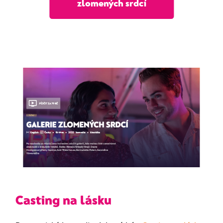
zlomených srdcí
Casting na lásku