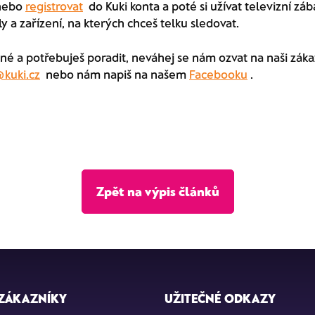
ebo
registrovat
do Kuki konta a poté si užívat televizní záb
y a zařízení, na kterých chceš telku sledovat.
sné a potřebuješ poradit, neváhej se nám ozvat na naši zák
kuki.cz
nebo nám napiš na našem
Facebooku
.
Zpět na výpis článků
ZÁKAZNÍKY
UŽITEČNÉ ODKAZY