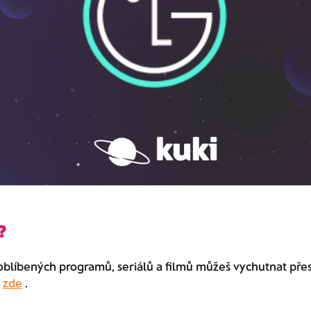
?
oblíbených programů, seriálů a filmů můžeš vychutnat přes
š
zde
.