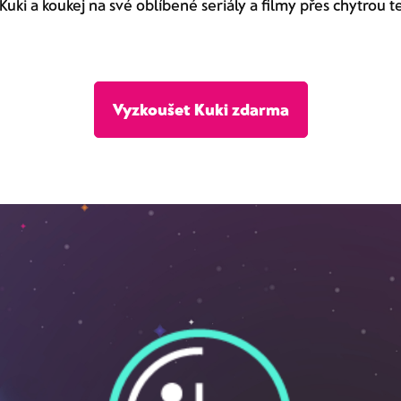
 Kuki a koukej na své oblíbené seriály a filmy přes chytrou 
Vyzkoušet Kuki zdarma