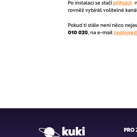
Po instalaci se stačí
přihlásit
n
rovněž vybíráš volitelné kanál
Pokud ti stále není něco neja
010 020
, na e-mail
zeptejse@
PRO 