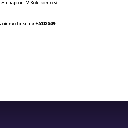
avu naplno. V Kuki kontu si
aznickou linku na
+420
539