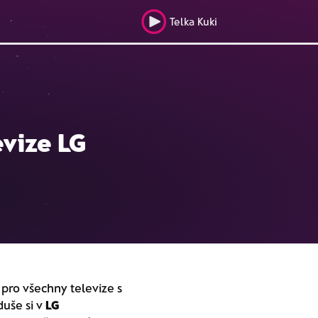
Telka Kuki
evize LG
pro všechny televize s
duše si v
LG