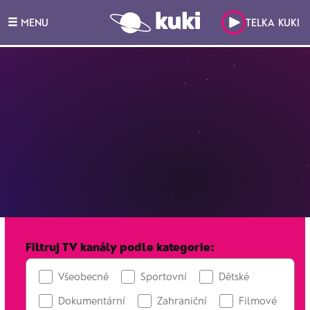
MENU
TELKA KUKI
Filtruj TV kanály podle kategorie:
Všeobecné
Sportovní
Dětské
Dokumentární
Zahraniční
Filmové