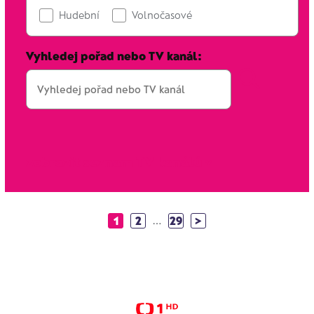
Hudební
Volnočasové
Vyhledej pořad nebo TV kanál:
zobrazit seznam TV kanálů
1
2
…
29
>