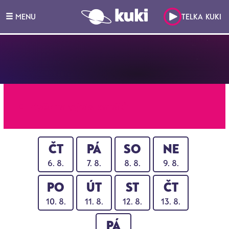
MENU
TELKA KUKI
← Zpět na výpis kanálů
ČT
PÁ
SO
NE
6. 8.
7. 8.
8. 8.
9. 8.
PO
ÚT
ST
ČT
10. 8.
11. 8.
12. 8.
13. 8.
PÁ